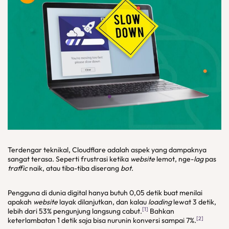
Terdengar teknikal, Cloudflare adalah aspek yang dampaknya
sangat terasa. Seperti frustrasi ketika
website
lemot, nge-
lag
pas
traffic
naik, atau tiba-tiba diserang
bot
.
Pengguna di dunia digital hanya butuh 0,05 detik buat menilai
apakah
website
layak dilanjutkan, dan kalau
loading
lewat 3 detik,
[1]
lebih dari 53% pengunjung langsung cabut.
Bahkan
[2]
keterlambatan 1 detik saja bisa nurunin konversi sampai 7%.