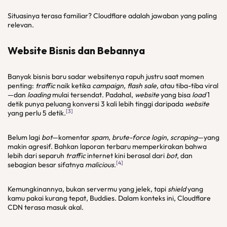
Situasinya terasa familiar? Cloudflare adalah jawaban yang paling
relevan.
Website
Bisnis dan Bebannya
Banyak bisnis baru sadar websitenya rapuh justru saat momen
penting:
traffic
naik ketika
campaign, flash sale
, atau tiba-tiba viral
—dan
loading
mulai tersendat. Padahal,
website
yang bisa
load
1
detik punya peluang konversi 3 kali lebih tinggi daripada
website
[3]
yang perlu 5 detik.
Belum lagi
bot
—komentar
spam
,
brute-force login
,
scraping
—yang
makin agresif. Bahkan laporan terbaru memperkirakan bahwa
lebih dari separuh
traffic
internet kini berasal dari
bot
, dan
[4]
sebagian besar sifatnya
malicious
.
Kemungkinannya, bukan servermu yang jelek, tapi
shield
yang
kamu pakai kurang tepat, Buddies. Dalam konteks ini, Cloudflare
CDN terasa masuk akal.