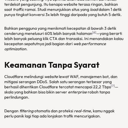
terdekat pengunjung. Itu kenapa website terasa ringan, bahkan
saat
traffic
ramai. Studi menunjukkan situs yang
load
dalam 1 detik
punya tingkat konversi 3x lebih tinggi daripada yang butuh 5 detik.
Bahkan pengguna yang menikmati kecepatan di bawah 3 detik
[6]
cenderung menelusuri 60% lebih banyak halaman
—yang berarti
lebih banyak peluang klik CTA dan transaksi. Ini menandakan kalau
kecepatan sepatutnya jadi bagian dari
web performance
optimization
.
Keamanan Tanpa Syarat
Cloudflare melindungi
website
lewat WAF, manajemen bot, dan
mitigasi serangan DDoS. Salah satu serangan terbesar yang
[7]
berhasil dihentikan Cloudflare tercatat mencapai 22,2 Tbps
—
skala yang bahkan bisa bikin server
enterprise
roboh tanpa
perlindungan.
Dengan
filtering
otomatis dan proteksi
real-time
, kamu nggak
perlu panik lagi tiap ada lonjakan trafik mencurigakan.