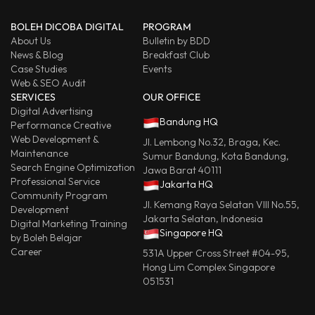
BOLEH DICOBA DIGITAL
PROGRAM
About Us
Bulletin by BDD
News & Blog
Breakfast Club
Case Studies
Events
Web & SEO Audit
SERVICES
OUR OFFICE
Digital Advertising
Bandung HQ
Performance Creative
Web Development &
Jl. Lembong No.32, Braga, Kec.
Maintenance
Sumur Bandung, Kota Bandung,
Search Engine Optimization
Jawa Barat 40111
Professional Service
Jakarta HQ
Community Program
Jl. Kemang Raya Selatan VIII No.55,
Development
Jakarta Selatan, Indonesia
Digital Marketing Training
Singapore HQ
by Boleh Belajar
Career
531A Upper Cross Street #04-95,
Hong Lim Complex Singapore
051531