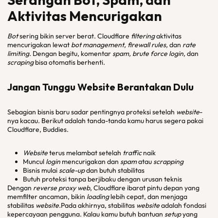
Aktivitas Mencurigakan
Bot
sering bikin server berat. Cloudflare
filtering
aktivitas
mencurigakan lewat
bot management, firewall rules,
dan
rate
limiting.
Dengan begitu, komentar
spam, brute force login,
dan
scraping
bisa otomatis berhenti.
Jangan Tunggu
Website
Berantakan Dulu
Sebagian bisnis baru sadar pentingnya proteksi setelah
website
-
nya kacau. Berikut adalah tanda-tanda kamu harus segera pakai
Cloudflare, Buddies.
Website
terus melambat setelah
traffic
naik
Muncul
login
mencurigakan dan
spam
atau
scrapping
Bisnis mulai
scale-up
dan butuh stabilitas
Butuh proteksi tanpa berjibaku dengan urusan teknis
Dengan
reverse proxy web
, Cloudflare ibarat pintu depan yang
memfilter ancaman, bikin
loading
lebih cepat, dan menjaga
stabilitas
website.
Pada akhirnya, stabilitas
website
adalah fondasi
kepercayaan pengguna. Kalau kamu butuh bantuan
setup
yang