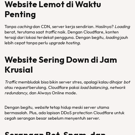
Website
Lemot di Waktu
Penting
Tanpa
caching
dan CDN, server kerja sendirian. Hasilnya?
Loading
berat, terutama saat
traffic
naik. Dengan Cloudflare, konten
tersaji dari lokasi terdekat pengguna. Dengan begitu,
loading
jauh
lebih cepat tanpa perlu
upgrade hosting.
Website
Sering
Down
di Jam
Krusial
Traffic
membludak bisa bikin server stres, apalagi kalau dihajar
bot
atau
request
berulang. Cloudflare pakai
load balancing
,
network
redundancy
, dan Always Online mode.
Dengan begitu,
website
tetap hidup meski server utama
bermasalah. Plus, ada lapisan DDoS protection Cloudflare untuk
cegah serangan besar sebelum menyentuh server.
Serangan Bot, Spam, dan