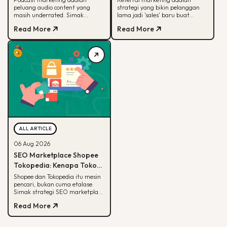
peluang audio content yang
strategi yang bikin pelanggan
Sayang Banget
Alasannya
masih underrated. Simak
lama jadi 'sales' baru buat
kenapa podcast beda dari media
brand-mu. Simak alasan
Read More
Read More
sosial dan cara brand mulai
efektifnya, jenis program,
memanfaatkannya.
sampai contoh suksesnya.
ALL ARTICLE
06 Aug 2026
SEO Marketplace Shopee
Tokopedia: Kenapa Toko
Online-mu Perlu Lebih dari
Shopee dan Tokopedia itu mesin
pencari, bukan cuma etalase.
Sekadar Etalase
Simak strategi SEO marketplace
Shopee Tokopedia agar
Read More
produkmu lebih mudah
ditemukan.