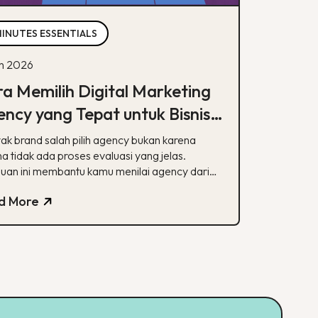
MINUTES ESSENTIALS
un 2026
a Memilih Digital Marketing
ncy yang Tepat untuk Bisnis
mu
ak brand salah pilih agency bukan karena
a tidak ada proses evaluasi yang jelas.
uan ini membantu kamu menilai agency dari
alisasi, track record, hingga transparansi
d More
poran.