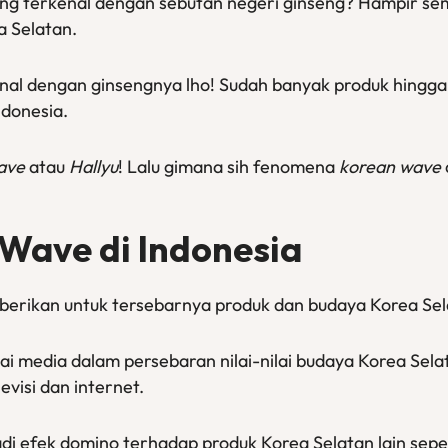
ng terkenal dengan sebutan negeri ginseng? Hampir sem
a Selatan.
kenal dengan ginsengnya lho! Sudah banyak produk hing
ndonesia.
wave
atau
Hallyu
! Lalu gimana sih fenomena
korean wave
Wave di Indonesia
iberikan untuk tersebarnya produk dan budaya Korea Sel
gai media dalam persebaran nilai-nilai budaya Korea Se
levisi dan internet.
i efek domino terhadap produk Korea Selatan lain sepe