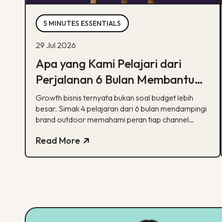
5 MINUTES ESSENTIALS
29 Jul 2026
Apa yang Kami Pelajari dari
Perjalanan 6 Bulan Membantu
Sebuah Brand Outdoor
Growth bisnis ternyata bukan soal budget lebih
Bertumbuh
besar. Simak 4 pelajaran dari 6 bulan mendampingi
brand outdoor memahami peran tiap channel
marketing
Read More