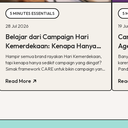
5 MINUTES ESSENTIALS
5 
28 Jul 2026
19 J
Belajar dari Campaign Hari
Car
Kemerdekaan: Kenapa Hanya
Age
Sedikit yang Benar-Benar
Ka
Hampir semua brand rayakan Hari Kemerdekaan,
Bany
Diingat?
tapi kenapa hanya sedikit campaign yang diingat?
karen
Simak framework CARE untuk bikin campaign yang
Pand
bermakna.
spesi
Read More
Rea
pela