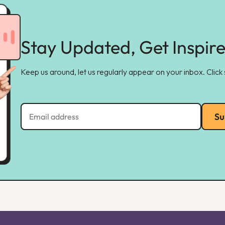
Stay Updated, Get Inspir
Keep us around, let us regularly appear on your inbox. Click
Su