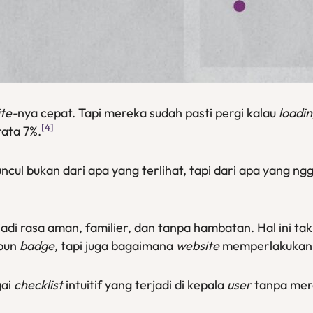
te-
nya cepat. Tapi mereka sudah pasti pergi kalau
loadi
[4]
ata 7%.
ncul bukan dari apa yang terlihat, tapi dari apa yang
di rasa aman, familier, dan tanpa hambatan. Hal ini tak
upun
badge,
tapi juga bagaimana
website
memperlakukan 
gai
checklist
intuitif yang terjadi di kepala
user
tanpa mere