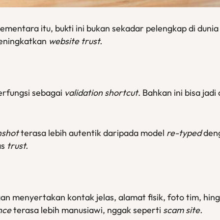
 Sementara itu, bukti ini bukan sekadar pelengkap di duni
meningkatkan
website trust.
 berfungsi sebagai
validation shortcut
. Bahkan ini bisa ja
nshot
terasa lebih autentik daripada model
re-typed
deng
as
trust.
n menyertakan kontak jelas, alamat fisik, foto tim, hin
nce
terasa lebih manusiawi, nggak seperti
scam site.