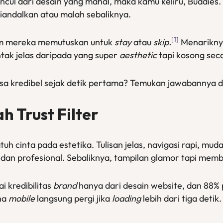
uncul dari desain yang mahal, maka kamu keliru, Buddie
diandalkan atau malah sebaliknya.
[1]
lum mereka memutuskan untuk
stay
atau
skip.
Menariknya
ak jelas daripada yang super
aesthetic
tapi kosong sec
sa kredibel sejak detik pertama? Temukan jawabannya di a
ah
Trust Filter
uh cinta pada estetika. Tulisan jelas, navigasi rapi, 
 dan profesional. Sebaliknya, tampilan glamor tapi me
 kredibilitas
brand
hanya dari desain website, dan 88%
na
mobile
langsung pergi jika
loading
lebih dari tiga detik.