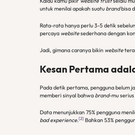
Kalau kamu pikir
website trust
selalu m
untuk menilai apakah suatu
brand
bisa 
Rata-rata hanya perlu 3-5 detik sebe
percaya
website
sederhana dengan kont
Jadi, gimana caranya bikin
website
tera
Kesan Pertama adal
Pada detik pertama, pengguna belum jat
memberi sinyal bahwa
brand
-mu serius
Data menunjukkan 75% pengguna menilai
[2]
bad experience
.
Bahkan 53% penggu