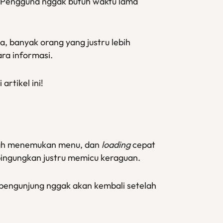
s. Pengguna nggak butuh waktu lama
, banyak orang yang justru lebih
ara informasi.
rtikel ini!
mudah menemukan menu, dan
loading
cepat
mbingungkan justru memicu keraguan.
 pengunjung nggak akan kembali setelah