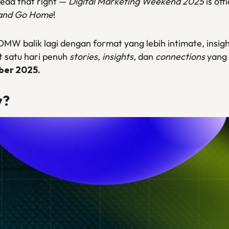
read that right —
Digital Marketing Weekend 2025
is off
 and Go Home
!
 DMW balik lagi dengan format yang lebih intimate, insig
 satu hari penuh
stories, insights,
dan
connections
yang 
ber 2025.
y?