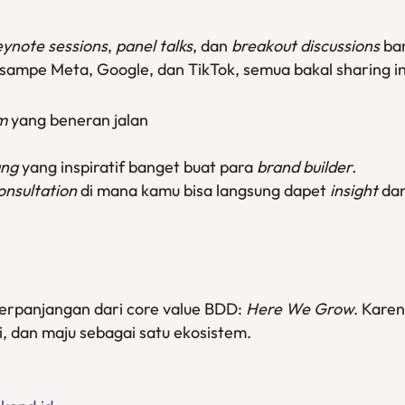
eynote sessions
,
panel talks
, dan
breakout discussions
bar
sampe Meta, Google, dan TikTok, semua bakal sharing in
m
yang beneran jalan
ung
yang inspiratif banget buat para
brand builder.
onsultation
di mana kamu bisa langsung dapet
insight
dan
perpanjangan dari core value BDD:
Here We Grow
. Kare
, dan maju sebagai satu ekosistem.