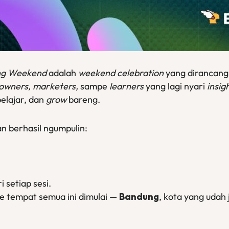
ing Weekend
adalah
weekend celebration
yang dirancang 
 owners, marketers,
sampe
learners
yang lagi nyari
insig
belajar, dan
grow
bareng.
n berhasil ngumpulin:
i setiap sesi.
 ke tempat semua ini dimulai —
Bandung
, kota yang udah