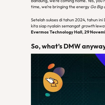
Bandung, we’re coming home. Yes, you 
time, we’re bringing the energy
Go Big
Setelah sukses di tahun 2024, tahun ini
kita siap nyalain semangat
growth
lewat
Evermos Technology Hall, 29 Novem
So, what’s DMW anywa