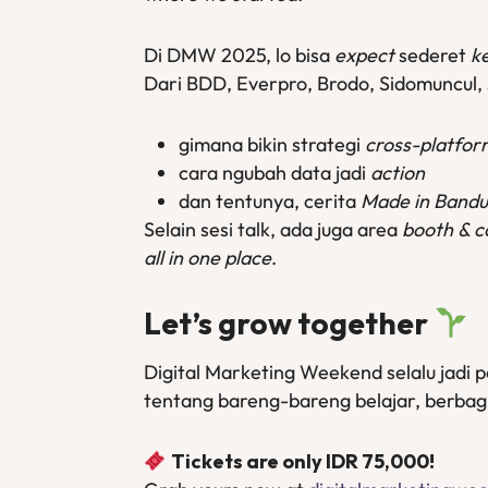
Di DMW 2025, lo bisa
expect
sederet
k
Dari BDD, Everpro, Brodo, Sidomuncul, 
gimana bikin strategi
cross-platfor
cara ngubah data jadi
action
dan tentunya, cerita
Made in Band
Selain sesi talk, ada juga area
booth & c
all in one place
.
Let’s grow together
Digital Marketing Weekend selalu jadi 
tentang bareng-bareng belajar, berbagi
Tickets are only IDR 75,000!