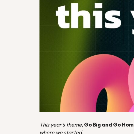
This year’s theme
, Go Big and Go Ho
where we started.