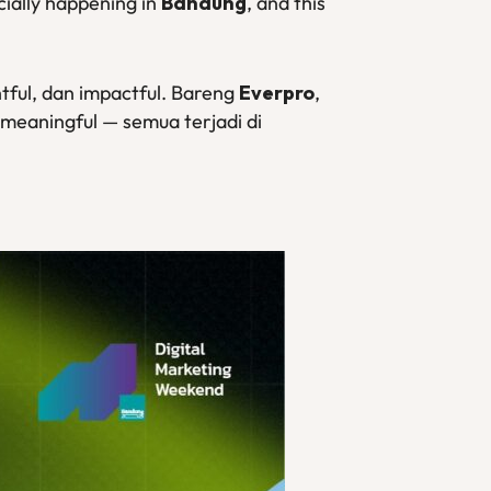
icially happening in
Bandung
, and this
htful, dan impactful. Bareng
Everpro
,
meaningful — semua terjadi di