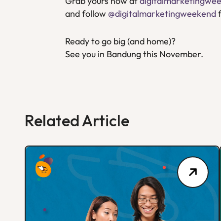
Grab yours now at
digitalmarketingwee
and follow
@digitalmarketingweekend
f
Ready to go big (and home)?
See you in Bandung this November.
Related Article