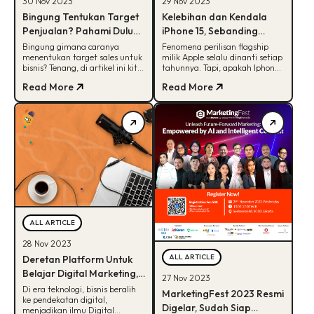
30 Nov 2023
29 Nov 2023
Bingung Tentukan Target
Kelebihan dan Kendala
Penjualan? Pahami Dulu
iPhone 15, Sebanding
Metode-nya!
dengan Harganya?
Bingung gimana caranya
Fenomena perilisan flagship
menentukan target sales untuk
milik Apple selalu dinanti setiap
bisnis? Tenang, di artikel ini kita
tahunnya. Tapi, apakah Iphone
akan bagikan tata caranya
15 se- worth it itu? Yuk, cek
Read More
Read More
dengan metode SMART.
disini!
ALL ARTICLE
28 Nov 2023
ALL ARTICLE
Deretan Platform Untuk
Belajar Digital Marketing,
27 Nov 2023
Mana Favoritmu?
Di era teknologi, bisnis beralih
MarketingFest 2023 Resmi
ke pendekatan digital,
Digelar, Sudah Siap
menjadikan ilmu Digital