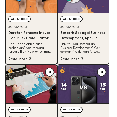
ALL ARTICLE
ALL ARTICLE
30 Nov 2023
30 Nov 2023
Deretan Rencana Inovasi
Berkarir Sebagai Business
Elon Musk Pada Platform
Development, Apa Sih
X, Bisa Tebak?
yang Bikin Seru?
Dari Dating App hingga
Mau tau soal keseharian
perbankan? Apa rencana
Business Development? Cek
terbaru Elon Musk untuk masa
obrolan kita dengan Ahsya
depan platform X? Simak
Putri Calissa, Business
Read More
Read More
pembahasan menarik
Development Executive di BDD!
mengenai Transformasi X!
ALL ARTICLE
ALL ARTICLE