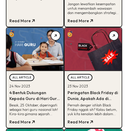
Kembangkan Strategi
Marketing krusial. Gimana cara
Jangan lewatkan kesempatan
belajarnya? Yuk, kepoin!
untuk menambah wawasan
Marketing Dengan AI?
dan mengembangkan strategi
marketing di event
Read More
Read More
MarketingFest 2023. Cek
detailnya disini!
ALL ARTICLE
ALL ARTICLE
24 Nov 2023
23 Nov 2023
4 Bentuk Dukungan
Peringatan Black Friday di
Kepada Guru di Hari Guru
Dunia, Apakah Ada di
Nasional, Penasaran?
Indonesia?
Besok, 25 Oktober, diperingati
Pernah denger istilah Black
sebagai hari guru nasional loh!
Friday nggak sih? Kalau belum,
Kira-kira gimana sejarah
yuk kita kenalan lebih dalam
peringatan hari guru? Yuk intip
dengan Black Friday dan
Read More
Read More
penjelasannya disini.
sejarahnya. Cek disini!