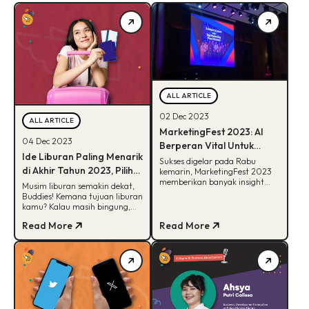
ALL ARTICLE
02 Dec 2023
ALL ARTICLE
MarketingFest 2023: AI
04 Dec 2023
Berperan Vital Untuk
Ide Liburan Paling Menarik
Digital Marketing 2024
Sukses digelar pada Rabu
di Akhir Tahun 2023, Pilih
kemarin, MarketingFest 2023
memberikan banyak insight
Mana?
Musim liburan semakin dekat,
menarik terkait bidang
Buddies! Kemana tujuan liburan
marketing. Cek keseruannya
kamu? Kalau masih bingung,
disini!
cek rekomendasi ide liburan dari
Read More
Read More
kita di artikel ini!