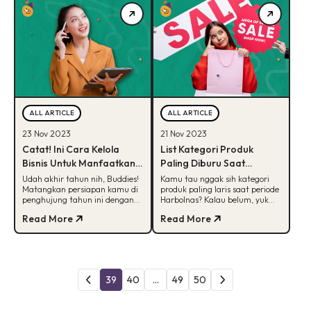
ALL ARTICLE
ALL ARTICLE
23 Nov 2023
21 Nov 2023
Catat! Ini Cara Kelola
List Kategori Produk
Bisnis Untuk Manfaatkan
Paling Diburu Saat
Momen Akhir Tahun
Harbolnas, Apa Aja Ya?
Udah akhir tahun nih, Buddies!
Kamu tau nggak sih kategori
Matangkan persiapan kamu di
produk paling laris saat periode
penghujung tahun ini dengan
Harbolnas? Kalau belum, yuk
baca tips dari kita. Yuk, cek
cek artikel ini untuk dapetin
Read More
Read More
selengkapnya disini!
daftar lengkapnya.
39
40
...
49
50