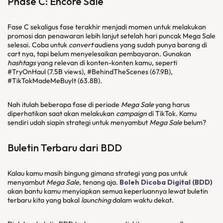
Phase C: Encore Sale
Fase C sekaligus fase terakhir menjadi momen untuk melakukan
promosi dan penawaran lebih lanjut setelah hari puncak Mega Sale
selesai. Coba untuk
convert
audiens yang sudah punya barang di
cart nya, tapi belum menyelesaikan pembayaran. Gunakan
hashtags
yang relevan di konten-konten kamu, seperti
#TryOnHaul (7.5B views), #BehindTheScenes (67.9B),
#TikTokMadeMeBuyIt (63.8B).
Nah itulah beberapa fase di periode
Mega Sale
yang harus
diperhatikan saat akan melakukan
campaign
di TikTok. Kamu
sendiri udah siapin strategi untuk menyambut
Mega Sale
belum?
Buletin Terbaru dari BDD
Kalau kamu masih bingung gimana strategi yang pas untuk
menyambut
Mega Sale
, tenang aja.
Boleh Dicoba Digital (BDD)
akan bantu kamu menyiapkan semua keperluannya lewat buletin
terbaru kita yang bakal
launching
dalam waktu dekat.