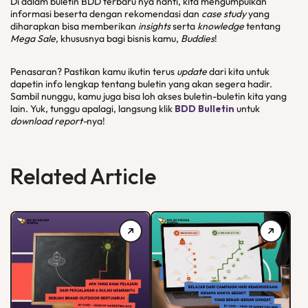
Di dalam buletin BDD terbaru nya nanti, kita mengumpulkan
informasi beserta dengan rekomendasi dan
case study
yang
diharapkan bisa memberikan
insights
serta
knowledge
tentang
Mega Sale
, khususnya bagi bisnis kamu,
Buddies
!
Penasaran? Pastikan kamu ikutin terus
update
dari kita untuk
dapetin info lengkap tentang buletin yang akan segera hadir.
Sambil nunggu, kamu juga bisa loh akses buletin-buletin kita yang
lain. Yuk, tunggu apalagi, langsung klik
BDD Bulletin
untuk
download report-
nya!
Related Article