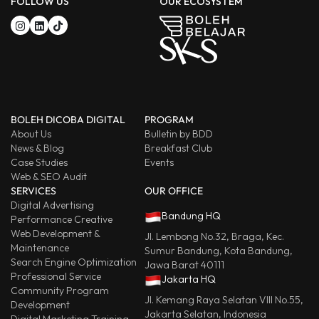
FOLLOW US
OUR ECOSYSTEM
BOLEH DICOBA DIGITAL
PROGRAM
About Us
Bulletin by BDD
News & Blog
Breakfast Club
Case Studies
Events
Web & SEO Audit
SERVICES
OUR OFFICE
Digital Advertising
Bandung HQ
Performance Creative
Web Development &
Jl. Lembong No.32, Braga, Kec.
Maintenance
Sumur Bandung, Kota Bandung,
Search Engine Optimization
Jawa Barat 40111
Professional Service
Jakarta HQ
Community Program
Jl. Kemang Raya Selatan VIII No.55,
Development
Jakarta Selatan, Indonesia