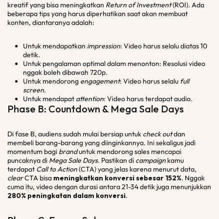
kreatif yang bisa meningkatkan
Return of Investment
(ROI). Ada
beberapa tips yang harus diperhatikan saat akan membuat
konten, diantaranya adalah:
Untuk mendapatkan
impression
: Video harus selalu diatas 10
detik.
Untuk pengalaman optimal dalam menonton: Resolusi video
nggak boleh dibawah 720p.
Untuk mendorong
engagement
: Video harus selalu
full
screen
.
Untuk mendapat
attention
: Video harus terdapat audio.
Phase B: Countdown & Mega Sale Days
Di fase B, audiens sudah mulai bersiap untuk
check out
dan
membeli barang-barang yang diinginkannya. Ini sekaligus jadi
momentum bagi
brand
untuk mendorong sales mencapai
puncaknya di
Mega Sale Days
. Pastikan di
campaign
kamu
terdapat
Call to Action
(CTA) yang jelas karena menurut data,
clear
CTA bisa
meningkatkan konversi sebesar 152%
. Nggak
cuma itu, video dengan durasi antara 21-34 detik juga menunjukkan
280% peningkatan dalam konversi
.