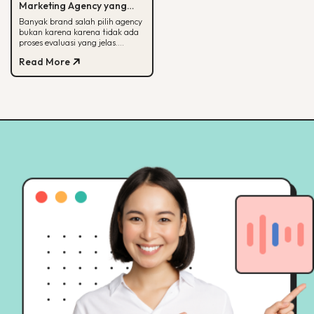
Marketing Agency yang
Tepat untuk Bisnis Kamu
Banyak brand salah pilih agency
bukan karena karena tidak ada
proses evaluasi yang jelas.
Panduan ini membantu kamu
Read More
menilai agency dari spesialisasi,
track record, hingga
transparansi pelaporan.