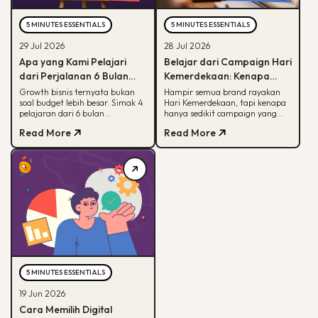
5 MINUTES ESSENTIALS
5 MINUTES ESSENTIALS
29 Jul 2026
28 Jul 2026
Apa yang Kami Pelajari
Belajar dari Campaign Hari
dari Perjalanan 6 Bulan
Kemerdekaan: Kenapa
Membantu Sebuah Brand
Hanya Sedikit yang Benar-
Growth bisnis ternyata bukan
Hampir semua brand rayakan
soal budget lebih besar. Simak 4
Hari Kemerdekaan, tapi kenapa
Outdoor Bertumbuh
Benar Diingat?
pelajaran dari 6 bulan
hanya sedikit campaign yang
mendampingi brand outdoor
diingat? Simak framework CARE
Read More
Read More
memahami peran tiap channel
untuk bikin campaign yang
marketing
bermakna.
5 MINUTES ESSENTIALS
19 Jun 2026
Cara Memilih Digital