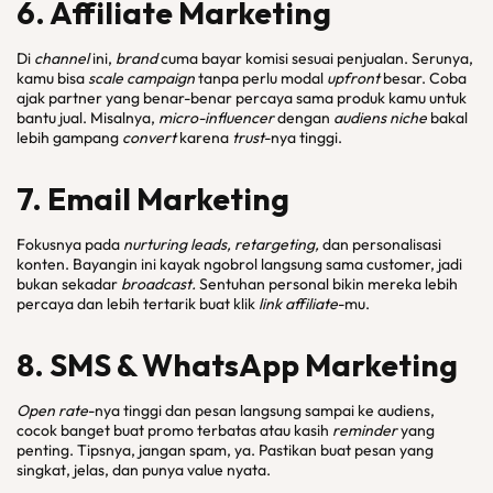
6. Affiliate Marketing
Di
channel
ini,
brand
cuma bayar komisi sesuai penjualan. Serunya,
kamu bisa
scale campaign
tanpa perlu modal
upfront
besar. Coba
ajak partner yang benar-benar percaya sama produk kamu untuk
bantu jual. Misalnya,
micro-influencer
dengan
audiens niche
bakal
lebih gampang
convert
karena
trust
-nya tinggi.
7. Email Marketing
Fokusnya pada
nurturing leads, retargeting,
dan personalisasi
konten. Bayangin ini kayak ngobrol langsung sama customer, jadi
bukan sekadar
broadcast.
Sentuhan personal bikin mereka lebih
percaya dan lebih tertarik buat klik
link affiliate
-mu.
8. SMS & WhatsApp Marketing
Open rate
-nya tinggi dan pesan langsung sampai ke audiens,
cocok banget buat promo terbatas atau kasih
reminder
yang
penting. Tipsnya, jangan spam, ya. Pastikan buat pesan yang
singkat, jelas, dan punya value nyata.