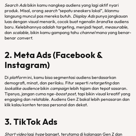
Search Ads
bikin kamu nangkep audiens yang lagi aktif nyari
produk. Misal, orang
search
“sepatu sneakers lokal”, iklanmu
langsung muncul pas mereka butuh.
Display Ads
punya jangkauan
luas dengan visual menarik, cocok buat ngenalin
brand
ke audiens
baru. Kelebihannya adalah targeting, menjadi tepat,
measurable
,
dan
scalable,
bikin kamu gampang tahu
channel
mana yang benar-
benar
convert.
2. Meta Ads (Facebook &
Instagram)
Di
platform
ini, kamu bisa segmentasi audiens berdasarkan
demografi, minat, dan perilaku. Fitur seperti
retargeting
dan
lookalike audience
bikin
campaign
lebih tajam dan tepat sasaran.
Tipsnya, jangan cuma nge-
boost post,
tapi bikin visual kreatif yang
engaging dan relatable. Audiens Gen Z bakal lebih penasaran dan
klik kalau konten terasa personal dan dekat.
3. TikTok
Ads
Short video
lagi
hype
banget, terutama di kalangan Gen Z dan