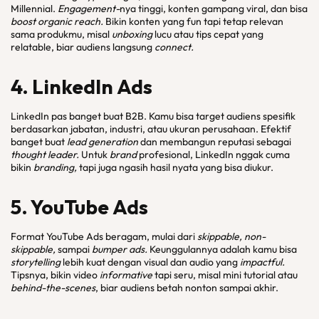
Millennial.
Engagement-
nya tinggi, konten gampang viral, dan bisa
boost organic reach.
Bikin konten yang fun tapi tetap relevan
sama produkmu, misal
unboxing
lucu atau tips cepat yang
relatable, biar audiens langsung
connect.
4. LinkedIn
Ads
LinkedIn pas banget buat B2B. Kamu bisa target audiens spesifik
berdasarkan jabatan, industri, atau ukuran perusahaan. Efektif
banget buat
lead generation
dan membangun reputasi sebagai
thought leader.
Untuk
brand
profesional, LinkedIn nggak cuma
bikin
branding,
tapi juga ngasih hasil nyata yang bisa diukur.
5. YouTube
Ads
Format YouTube Ads beragam, mulai dari
skippable, non-
skippable,
sampai
bumper ads.
Keunggulannya adalah kamu bisa
storytelling
lebih kuat dengan visual dan audio yang
impactful.
Tipsnya, bikin video
informative
tapi seru, misal mini tutorial atau
behind-the-scenes
, biar audiens betah nonton sampai akhir.