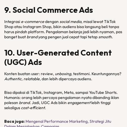
9.
Social Commerce Ads
Integrasi
e-commerce
dengan
social media
, misal lewat TikTok
Shop atau Instagram Shop, bikin audiens bisa langsung beli tanpa
harus pindah platform. Pengalaman belanja jadi lebih nyaman, pas
banget buat
brand
yang pengen jual cepat tapi tetap
smooth.
1
0.
User-Generated Content
(UGC) Ads
Konten buatan user: review,
unboxing,
testimoni. Keuntungannya?
Authentic, relatable,
dan lebih dipercaya audiens.
Bisa dipakai di TikTok, Instagram, Meta, sampai YouTube Shorts.
Humanis: orang lebih percaya pengalaman nyata dibanding iklan
polesan
brand.
Jadi, UGC Ads bikin
engagement
lebih tinggi
sekaligus
cost-efficient.
Baca juga:
Mengenal Performance Marketing, Strategi Jitu
Dalam Menjalankan
Campaign