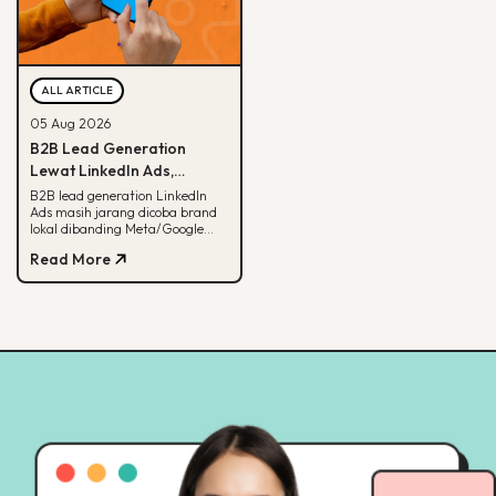
ALL ARTICLE
05 Aug 2026
B2B Lead Generation
Lewat LinkedIn Ads,
Strategi yang Masih
B2B lead generation LinkedIn
Ads masih jarang dicoba brand
Jarang Dicoba Brand
lokal dibanding Meta/Google
Lokal
Ads. Simak kenapa LinkedIn
Read More
unggul buat B2B dan cara
eksekusinya.