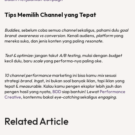
Tips Memilih
Channel
yang Tepat
Buddies
, sebelum coba semua
channel
sekaligus, pahami dulu
goal
brand
:
awareness vs conversion.
Kenali audiens,
platform
yang
mereka suka, dan jenis konten yang paling
resonate.
Test & optimize:
jangan takut
A/B testing
, mulai dengan
budget
kecil dulu, baru
scale
yang performa-nya paling oke.
10 channel performance
marketing ini bisa kamu
mix
sesuai
strategi
brand. I
ngat, ini bukan soal banyak iklan, tapi iklan yang
tepat &
measurable
. Kalau kamu pengen eksplor lebih jauh dan
pengen hasil yang nyata,
BDD
siap bantuin! Lewat
Performance
Creative
, kontenmu bakal
eye-catching
sekaligus
engaging.
Related Article