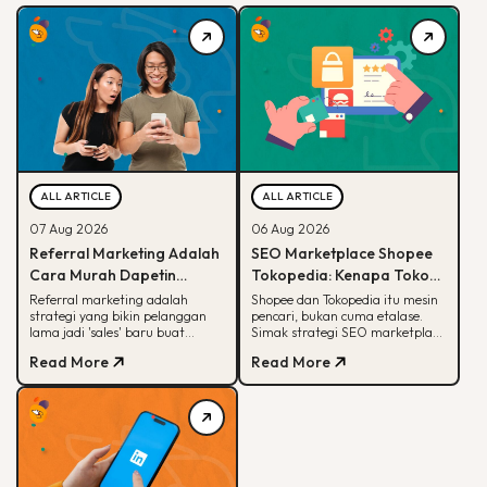
ALL ARTICLE
ALL ARTICLE
07 Aug 2026
06 Aug 2026
Referral Marketing Adalah
SEO Marketplace Shopee
Cara Murah Dapetin
Tokopedia: Kenapa Toko
Pelanggan Baru, Ini
Online-mu Perlu Lebih dari
Referral marketing adalah
Shopee dan Tokopedia itu mesin
strategi yang bikin pelanggan
pencari, bukan cuma etalase.
Alasannya
Sekadar Etalase
lama jadi 'sales' baru buat
Simak strategi SEO marketplace
brand-mu. Simak alasan
Shopee Tokopedia agar
Read More
Read More
efektifnya, jenis program,
produkmu lebih mudah
sampai contoh suksesnya.
ditemukan.