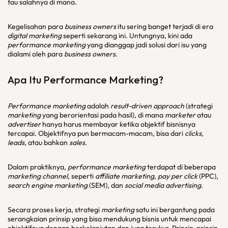
tau salahnya di mana.
Kegelisahan para
business owners
itu sering banget terjadi di era
digital marketing
seperti sekarang ini. Untungnya, kini ada
performance marketing
yang dianggap jadi solusi dari isu yang
dialami oleh para
business owners
.
Apa Itu
Performance Marketing
?
Performance marketing
adalah
result-driven approach
(strategi
marketing
yang berorientasi pada hasil), di mana
marketer
atau
advertiser
hanya harus membayar ketika objektif bisnisnya
tercapai. Objektifnya pun bermacam-macam, bisa dari
clicks
,
leads
, atau bahkan
sales
.
Dalam praktiknya,
performance marketing
terdapat di beberapa
marketing channel
, seperti
affiliate marketing
,
pay per click
(PPC),
search engine marketing
(SEM), dan
social media advertising
.
Secara proses kerja, strategi
marketing
satu ini bergantung pada
serangkaian prinsip yang bisa mendukung bisnis untuk mencapai