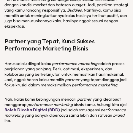
dengan kondisi market dan batasan
budget
. Jadi, pastikan strategi
yang kamu rancang responsif ya,
Buddies
. Nantinya, kamu bisa
memilih untuk meningkatkannya kalau hasilnya terlihat positif, dan
juga bisa menurunkannya kalau hasilnya nggak sesuai dengan
ekspektasi.
Partner
yang Tepat, Kunci Sukses
Performance Marketing
Bisnis
Harus selalu diingat kalau
performance marketing
adalah proses
perjalanan yang panjang. Perlu optimasi, eksperimen, dan
kolaborasi yang berkelanjutan untuk memastikan hasil maksimal.
Jadi, nggak heran kalau memilih
partner
yang tepat dianggap jadi
fokus krusial dalam memaksimalkan
performance marketing
.
Nah, kalau kamu kebingungan mencari
partner
yang ideal buat
menggarap
performance marketing
bisnis kamu, hubungi kita aja!
Boleh Dicoba Digital (BDD)
jadi salah satu agensi
performance
marketing
yang banyak dipercaya sama lebih dari ratusan
brand
,
lho.