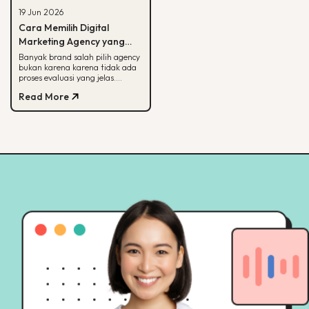
19 Jun 2026
Cara Memilih Digital
Marketing Agency yang
Tepat untuk Bisnis Kamu
Banyak brand salah pilih agency
bukan karena karena tidak ada
proses evaluasi yang jelas.
Panduan ini membantu kamu
Read More
menilai agency dari spesialisasi,
track record, hingga
transparansi pelaporan.