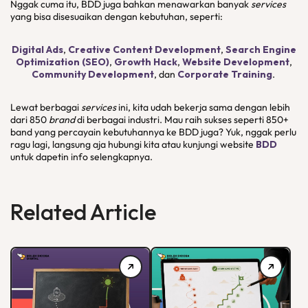
Nggak cuma itu, BDD juga bahkan menawarkan banyak
services
yang bisa disesuaikan dengan kebutuhan, seperti:
Digital Ads
,
Creative Content Development
,
Search Engine
Optimization (SEO)
,
Growth Hack
,
Website Development
,
Community Development
, dan
Corporate Training
.
Lewat berbagai
services
ini, kita udah bekerja sama dengan lebih
dari 850
brand
di berbagai industri. Mau raih sukses seperti 850+
band yang percayain kebutuhannya ke BDD juga? Yuk, nggak perlu
ragu lagi, langsung aja hubungi kita atau kunjungi website
BDD
untuk dapetin info selengkapnya.
Related Article