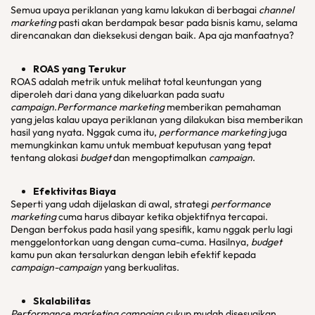
Semua upaya periklanan yang kamu lakukan di berbagai
channel
marketing
pasti akan berdampak besar pada bisnis kamu, selama
direncanakan dan dieksekusi dengan baik. Apa aja manfaatnya?
ROAS yang Terukur
ROAS adalah metrik untuk melihat total keuntungan yang
diperoleh dari dana yang dikeluarkan pada suatu
campaign
.
Performance marketing
memberikan pemahaman
yang jelas kalau upaya periklanan yang dilakukan bisa memberikan
hasil yang nyata. Nggak cuma itu,
performance marketing
juga
memungkinkan kamu untuk membuat keputusan yang tepat
tentang alokasi
budget
dan mengoptimalkan
campaign
.
Efektivitas Biaya
Seperti yang udah dijelaskan di awal, strategi
performance
marketing
cuma harus dibayar ketika objektifnya tercapai.
Dengan berfokus pada hasil yang spesifik, kamu nggak perlu lagi
menggelontorkan uang dengan cuma-cuma. Hasilnya,
budget
kamu pun akan tersalurkan dengan lebih efektif kepada
campaign-campaign
yang berkualitas.
Skalabilitas
Performance marketing campaign
cukup mudah disesuaikan