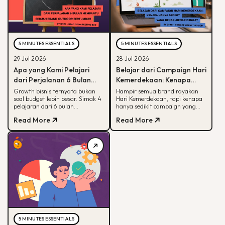
5 MINUTES ESSENTIALS
5 MINUTES ESSENTIALS
29 Jul 2026
28 Jul 2026
Apa yang Kami Pelajari
Belajar dari Campaign Hari
dari Perjalanan 6 Bulan
Kemerdekaan: Kenapa
Membantu Sebuah Brand
Hanya Sedikit yang Benar-
Growth bisnis ternyata bukan
Hampir semua brand rayakan
soal budget lebih besar. Simak 4
Hari Kemerdekaan, tapi kenapa
Outdoor Bertumbuh
Benar Diingat?
pelajaran dari 6 bulan
hanya sedikit campaign yang
mendampingi brand outdoor
diingat? Simak framework CARE
Read More
Read More
memahami peran tiap channel
untuk bikin campaign yang
marketing
bermakna.
5 MINUTES ESSENTIALS