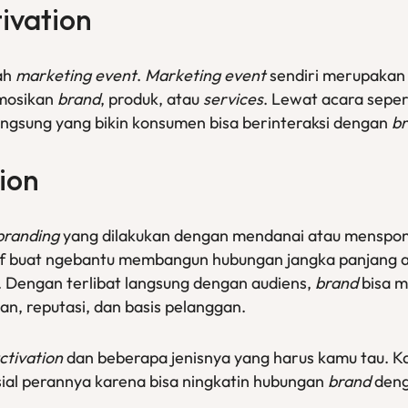
ivation
ah
marketing event
.
Marketing event
sendiri merupakan
mosikan
brand
, produk, atau
services
. Lewat acara seper
ngsung yang bikin konsumen bisa berinteraksi dengan
b
ion
branding
yang dilakukan dengan mendanai atau menspons
ektif buat ngebantu membangun hubungan jangka panjang
 Dengan terlibat langsung dengan audiens,
brand
bisa 
an, reputasi, dan basis pelanggan.
ctivation
dan beberapa jenisnya yang harus kamu tau. Kay
usial perannya karena bisa ningkatin hubungan
brand
deng