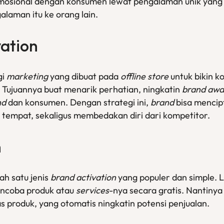
emosional dengan konsumen lewat pengalaman unik yang 
laman itu ke orang lain.
vation
gi
marketing
yang dibuat pada
offline store
untuk bikin 
. Tujuannya buat menarik perhatian, ningkatin
brand awa
nd
dan konsumen. Dengan strategi ini,
brand
bisa menci
i tempat, sekaligus membedakan diri dari kompetitor.
n
lah satu jenis
brand activation
yang populer dan simple.
ncoba produk atau
services
-nya secara gratis. Nantinya 
s produk, yang otomatis ningkatin potensi penjualan.