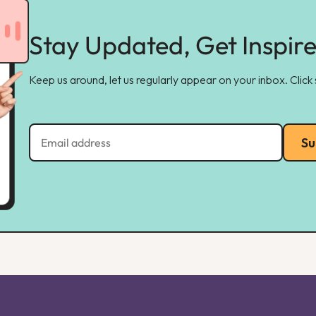
Stay Updated, Get Inspir
Keep us around, let us regularly appear on your inbox. Click
Su