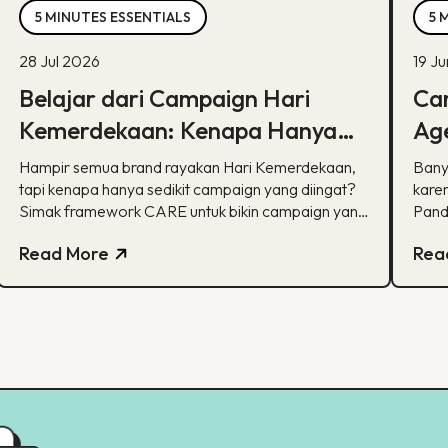
5 MINUTES ESSENTIALS
5 
28 Jul 2026
19 J
Belajar dari Campaign Hari
Car
Kemerdekaan: Kenapa Hanya
Age
Sedikit yang Benar-Benar
Ka
Hampir semua brand rayakan Hari Kemerdekaan,
Bany
Diingat?
tapi kenapa hanya sedikit campaign yang diingat?
karen
Simak framework CARE untuk bikin campaign yang
Pand
bermakna.
spesi
Read More
Rea
pela