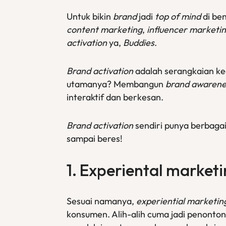
Untuk bikin
brand
jadi
top of mind
di ben
content marketing
,
influencer marketi
activation
ya,
Buddies
.
Brand activation
adalah serangkaian ke
utamanya? Membangun
brand awarene
interaktif dan berkesan.
Brand activation
sendiri punya berbagai
sampai beres!
1.
Experiental market
Sesuai namanya,
experiential marketin
konsumen. Alih-alih cuma jadi penonton