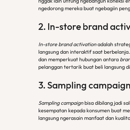
nggak lain untung ngebangun koneksi 
ngedorong mereka buat ngebagiin penga
2.
In-store brand acti
In-store brand activation
adalah strate
langsung dan interaktif saat berbelanja
dan memperkuat hubungan antara
bra
pelanggan tertarik buat beli langsung d
3.
Sampling campaig
Sampling campaign
bisa dibilang jadi sa
kesempatan kepada konsumen buat me
langsung ngerasain manfaat dan kualita