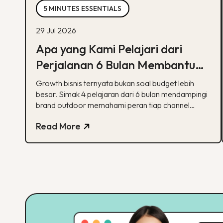
5 MINUTES ESSENTIALS
29 Jul 2026
Apa yang Kami Pelajari dari
Perjalanan 6 Bulan Membantu
Sebuah Brand Outdoor
Growth bisnis ternyata bukan soal budget lebih
Bertumbuh
besar. Simak 4 pelajaran dari 6 bulan mendampingi
brand outdoor memahami peran tiap channel
marketing
Read More