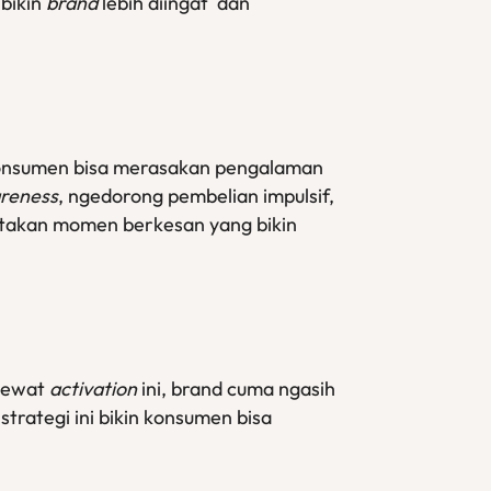
bikin
brand
lebih diingat dan
konsumen bisa merasakan pengalaman
reness
, ngedorong pembelian impulsif,
ptakan momen berkesan yang bikin
 Lewat
activation
ini, brand cuma ngasih
strategi ini bikin konsumen bisa