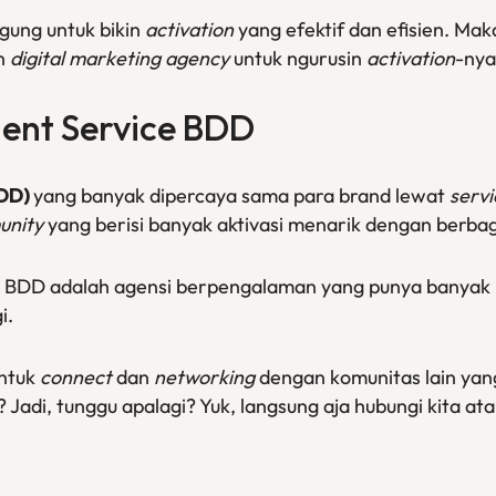
gung untuk bikin
activation
yang efektif dan efisien. Ma
an
digital marketing agency
untuk ngurusin
activation
-nya
nt Service
BDD
BDD)
yang banyak dipercaya sama para brand lewat
serv
unity
yang berisi banyak aktivasi menarik dengan berbaga
a BDD adalah agensi berpengalaman yang punya banyak
i.
ntuk
connect
dan
networking
dengan komunitas lain yan
 Jadi, tunggu apalagi? Yuk, langsung aja hubungi kita ata