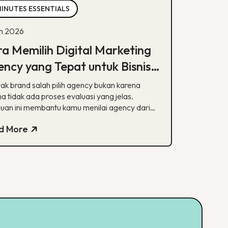
MINUTES ESSENTIALS
un 2026
a Memilih Digital Marketing
ncy yang Tepat untuk Bisnis
mu
ak brand salah pilih agency bukan karena
a tidak ada proses evaluasi yang jelas.
uan ini membantu kamu menilai agency dari
alisasi, track record, hingga transparansi
d More
poran.