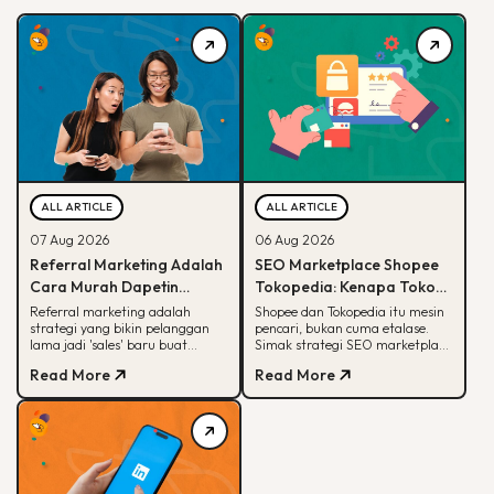
ALL ARTICLE
ALL ARTICLE
07 Aug 2026
06 Aug 2026
Referral Marketing Adalah
SEO Marketplace Shopee
Cara Murah Dapetin
Tokopedia: Kenapa Toko
Pelanggan Baru, Ini
Online-mu Perlu Lebih dari
Referral marketing adalah
Shopee dan Tokopedia itu mesin
strategi yang bikin pelanggan
pencari, bukan cuma etalase.
Alasannya
Sekadar Etalase
lama jadi 'sales' baru buat
Simak strategi SEO marketplace
brand-mu. Simak alasan
Shopee Tokopedia agar
Read More
Read More
efektifnya, jenis program,
produkmu lebih mudah
sampai contoh suksesnya.
ditemukan.