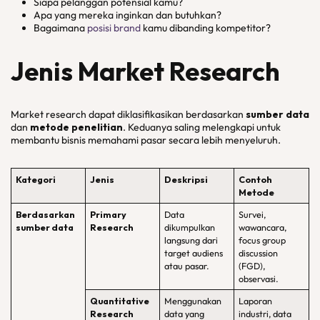
Siapa pelanggan potensial kamu?
Apa yang mereka inginkan dan butuhkan?
Bagaimana
posisi brand
kamu dibanding kompetitor?
Jenis Market Research
Market research dapat diklasifikasikan berdasarkan
sumber data
dan
metode penelitian
. Keduanya saling melengkapi untuk
membantu bisnis memahami pasar secara lebih menyeluruh.
Kategori
Jenis
Deskripsi
Contoh
Metode
Berdasarkan
Primary
Data
Survei,
sumber data
Research
dikumpulkan
wawancara,
langsung dari
focus group
target audiens
discussion
atau pasar.
(FGD),
observasi.
Quantitative
Menggunakan
Laporan
Research
data yang
industri, data