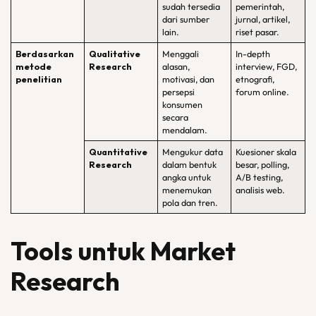
sudah tersedia
pemerintah,
dari sumber
jurnal, artikel,
lain.
riset pasar.
Berdasarkan
Qualitative
Menggali
In-depth
metode
Research
alasan,
interview, FGD,
penelitian
motivasi, dan
etnografi,
persepsi
forum online.
konsumen
secara
mendalam.
Quantitative
Mengukur data
Kuesioner skala
Research
dalam bentuk
besar, polling,
angka untuk
A/B testing,
menemukan
analisis web.
pola dan tren.
Tools untuk Market
Research