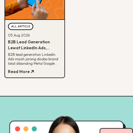
ALL ARTICLE
05 Aug 2026
B2B Lead Generation
Lewat LinkedIn Ads,
Strategi yang Masih
B2B lead generation LinkedIn
Ads masih jarang dicoba brand
Jarang Dicoba Brand
lokal dibanding Meta/Google
Lokal
Ads. Simak kenapa LinkedIn
Read More
unggul buat B2B dan cara
eksekusinya.