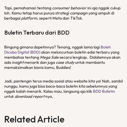
Tapi, pemahaman tentang
consumer behavior
ini aja nggak cukup
loh. Kamu tetap harus punya strategi
campaign
yang ampuh di
berbagai
platform
, seperti Meta dan TikTok.
Buletin Terbaru dari BDD
Bingung gimana dapetinnya? Tenang, nggak lama lagi
Boleh
Dicoba Digital (BDD)
akan meluncurkan buletin edisi terbaru yang
membahas tentang
Mega Sale
secara lengkap. Didalamnya akan
ada
insight
menarik dan juga
case study
untuk membantu
memaksimalkan bisnis kamu, Buddies!
Jadi, pantengin terus media sosial atau website kita ya! Nah, sambil
nunggu, kamu juga bisa baca-baca buletin kita sebelumnya yang
nggak kalah menarik. Kalau mau, langsung aja klik
BDD Bulletin
untuk
download report
nya.
Related Article