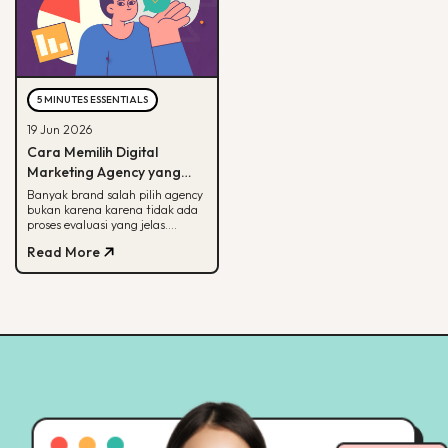
5 MINUTES ESSENTIALS
19 Jun 2026
Cara Memilih Digital
Marketing Agency yang
Tepat untuk Bisnis Kamu
Banyak brand salah pilih agency
bukan karena karena tidak ada
proses evaluasi yang jelas.
Panduan ini membantu kamu
Read More
menilai agency dari spesialisasi,
track record, hingga
transparansi pelaporan.