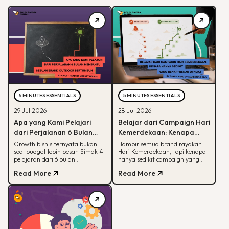
5 MINUTES ESSENTIALS
5 MINUTES ESSENTIALS
29 Jul 2026
28 Jul 2026
Apa yang Kami Pelajari
Belajar dari Campaign Hari
dari Perjalanan 6 Bulan
Kemerdekaan: Kenapa
Membantu Sebuah Brand
Hanya Sedikit yang Benar-
Growth bisnis ternyata bukan
Hampir semua brand rayakan
soal budget lebih besar. Simak 4
Hari Kemerdekaan, tapi kenapa
Outdoor Bertumbuh
Benar Diingat?
pelajaran dari 6 bulan
hanya sedikit campaign yang
mendampingi brand outdoor
diingat? Simak framework CARE
Read More
Read More
memahami peran tiap channel
untuk bikin campaign yang
marketing
bermakna.