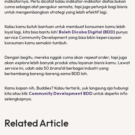
indikatornya. Perlu dicatat kalau indikator-indikator diatas bukan
cuma sebagai alat pengukur semata, tapi juga petunjuk bagi bisnis
untuk mengembangkan strategi yang lebih efektif lagi.
Kalau kamu butuh bantuan untuk membuat konsumen kamu lebih
loyal lagi, kita bisa bantu loh!
Boleh Dicoba Digital (BDD)
punya
service Community Development yang bisa bikin kepercayaan
konsumen kamu semakin tumbuh.
Dengan begitu, mereka nggak cuma akan
repeat order
, tapi juga
akan
explore
lebih banyak produk atau layanan bisnis kamu. Lewat
service
ini, udah ada 50
brand
di berbagai industri yang
berkembang bareng-bareng sama BDD loh.
Kamu kapan nih, Buddies? Kalau tertarik, yuk langsung aja hubungi
kita atau klik
Community Development BDD
untuk dapetin info
selengkapnya.
Related Article