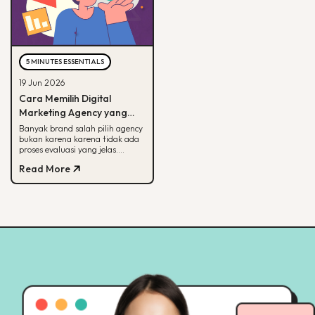
5 MINUTES ESSENTIALS
19 Jun 2026
Cara Memilih Digital
Marketing Agency yang
Tepat untuk Bisnis Kamu
Banyak brand salah pilih agency
bukan karena karena tidak ada
proses evaluasi yang jelas.
Panduan ini membantu kamu
Read More
menilai agency dari spesialisasi,
track record, hingga
transparansi pelaporan.