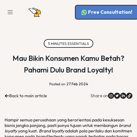
Free Consultation!
5 MINUTES ESSENTIALS
Mau Bikin Konsumen Kamu Betah?
Pahami Dulu Brand Loyalty!
Posted on
27 Feb 2024
Back to main article
Share on
Hampir semua perusahaan yang berorientasi pada kesuksesan
bisnis jangka panjang, pasti punya tujuan untuk membangun
brand
loyalty
yang kuat.
Brand loyalty
adalah pola perilaku dan komitmen
konsumen pada
brand
tertentu yang nggak terbatas pada harga.