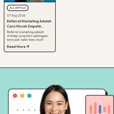
ALL ARTICLE
07 Aug 2026
Referral Marketing Adalah
Cara Murah Dapetin
Pelanggan Baru, Ini
Referral marketing adalah
strategi yang bikin pelanggan
Alasannya
lama jadi 'sales' baru buat
brand-mu. Simak alasan
Read More
efektifnya, jenis program,
sampai contoh suksesnya.