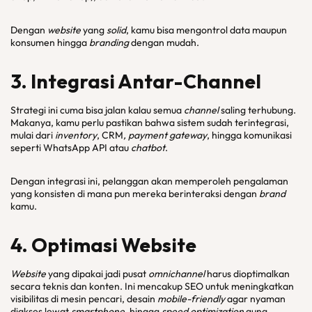
Dengan
website
yang
solid
, kamu bisa mengontrol data maupun
konsumen hingga
branding
dengan mudah.
3. Integrasi Antar-
Channel
Strategi ini cuma bisa jalan kalau semua
channel
saling terhubung.
Makanya, kamu perlu pastikan bahwa sistem sudah terintegrasi,
mulai dari
inventory
, CRM
, payment gateway
, hingga komunikasi
seperti WhatsApp API atau
chatbot
.
Dengan integrasi ini, pelanggan akan memperoleh pengalaman
yang konsisten di mana pun mereka berinteraksi dengan
brand
kamu.
4. Optimasi
Website
Website
yang dipakai jadi pusat
omnichannel
harus dioptimalkan
secara teknis dan konten. Ini mencakup SEO untuk meningkatkan
visibilitas di mesin pencari, desain
mobile-friendly
agar nyaman
diakses lewat
smartphone
, hingga
speed optimization
guna