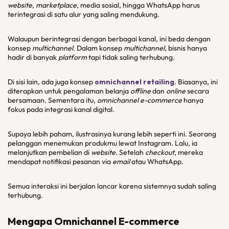
website
,
marketplace
, media sosial, hingga WhatsApp harus
terintegrasi di satu alur yang saling mendukung.
Walaupun berintegrasi dengan berbagai kanal, ini beda dengan
konsep
multichannel
. Dalam konsep
multichannel
, bisnis hanya
hadir di banyak
platform
tapi tidak saling terhubung.
Di sisi lain, ada juga konsep
omnichannel retailing
. Biasanya, ini
diterapkan untuk pengalaman belanja
offline
dan
online
secara
bersamaan. Sementara itu,
omnichannel e-commerce
hanya
fokus pada integrasi kanal digital.
Supaya lebih paham, ilustrasinya kurang lebih seperti ini. Seorang
pelanggan menemukan produkmu lewat Instagram. Lalu, ia
melanjutkan pembelian di
website
. Setelah
checkout
, mereka
mendapat notifikasi pesanan via
email
atau WhatsApp.
Semua interaksi ini berjalan lancar karena sistemnya sudah saling
terhubung.
Mengapa
Omnichannel E-commerce