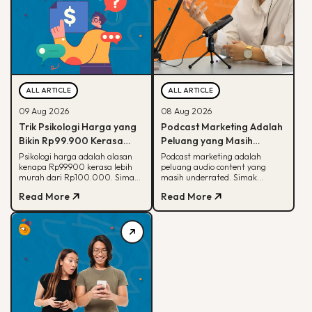
ALL ARTICLE
ALL ARTICLE
09 Aug 2026
08 Aug 2026
Trik Psikologi Harga yang
Podcast Marketing Adalah
Bikin Rp99.900 Kerasa
Peluang yang Masih
Lebih Murah dari
Dianggurin Banyak Brand,
Psikologi harga adalah alasan
Podcast marketing adalah
kenapa Rp99.900 kerasa lebih
peluang audio content yang
Rp100.000
Sayang Banget
murah dari Rp100.000. Simak
masih underrated. Simak
cara kerjanya, teknik penerapan,
kenapa podcast beda dari media
Read More
Read More
sampai kapan sebaiknya
sosial dan cara brand mulai
dihindari.
memanfaatkannya.