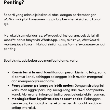
Penting?
Seperti yang udah dijelaskan di atas, dengan perkembangan
platform
digital, konsumen nggak lagi berinteraksi di satu kanal
aja.
Mereka bisa mulai dari
scroll
produk di Instagram, cek detail di
website
, terus tanya via WhatsApp. Lalu, akhirnya,
checkout
di
marketplace
favorit. Nah, di sinilah
omnichannel e-commerce
jadi
penting.
Buat bisnis, ada beberapa manfaat utama, yaitu:
Konsistensi
brand
:
Identitas dan pesan bisnismu tetap sama
di semua kanal, sehingga pelanggan lebih mudah mengenal
dan mempercayai usahamu.
Pengalaman pelanggan lebih mulus:
Dengan strategi ini,
konsumen nggak perlu lagi mengulang dari awal saat pindah
kanal. Alurnya terintegrasi, jadi proses belanja lebih nyaman.
Meningkatkan loyalitas dan
repeat order
:
Pelanggan
cenderung kembali jika mereka merasa dimudahkan dalam
setiap interaksi.