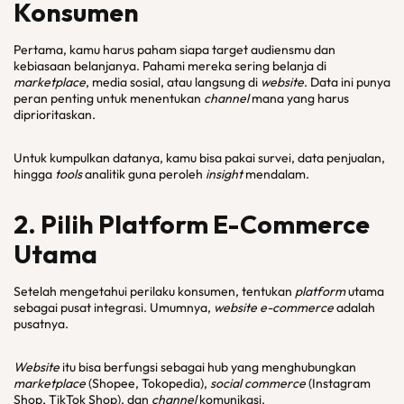
Konsumen
Pertama, kamu harus paham siapa target audiensmu dan
kebiasaan belanjanya. Pahami mereka sering belanja di
marketplace
, media sosial, atau langsung di
website
. Data ini punya
peran penting untuk menentukan
channel
mana yang harus
diprioritaskan.
Untuk kumpulkan datanya, kamu bisa pakai survei, data penjualan,
hingga
tools
analitik guna peroleh
insight
mendalam.
2. Pilih
Platform E-Commerce
Utama
Setelah mengetahui perilaku konsumen, tentukan
platform
utama
sebagai pusat integrasi. Umumnya,
website e-commerce
adalah
pusatnya.
Website
itu bisa berfungsi sebagai hub yang menghubungkan
marketplace
(Shopee, Tokopedia),
social commerce
(Instagram
Shop, TikTok Shop), dan
channel
komunikasi.