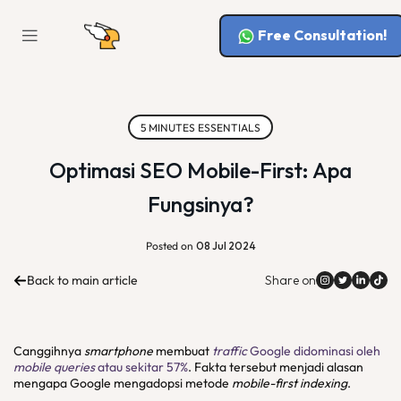
Free Consultation!
5 MINUTES ESSENTIALS
Optimasi SEO Mobile-First: Apa
Fungsinya?
Posted on
08 Jul 2024
Back to main article
Share on
Canggihnya
smartphone
membuat
traffic
Google didominasi oleh
mobile queries
atau sekitar 57%
. Fakta tersebut menjadi alasan
mengapa Google mengadopsi metode
mobile-first indexing
.