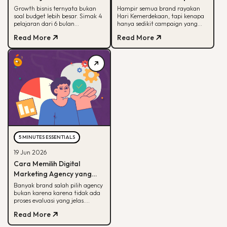
Membantu Sebuah Brand
Hanya Sedikit yang Benar-
Growth bisnis ternyata bukan
Hampir semua brand rayakan
soal budget lebih besar. Simak 4
Hari Kemerdekaan, tapi kenapa
Outdoor Bertumbuh
Benar Diingat?
pelajaran dari 6 bulan
hanya sedikit campaign yang
mendampingi brand outdoor
diingat? Simak framework CARE
Read More
Read More
memahami peran tiap channel
untuk bikin campaign yang
marketing
bermakna.
5 MINUTES ESSENTIALS
19 Jun 2026
Cara Memilih Digital
Marketing Agency yang
Tepat untuk Bisnis Kamu
Banyak brand salah pilih agency
bukan karena karena tidak ada
proses evaluasi yang jelas.
Panduan ini membantu kamu
Read More
menilai agency dari spesialisasi,
track record, hingga