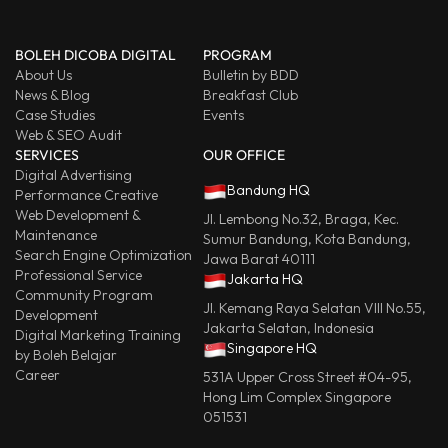
BOLEH DICOBA DIGITAL
PROGRAM
About Us
Bulletin by BDD
News & Blog
Breakfast Club
Case Studies
Events
Web & SEO Audit
SERVICES
OUR OFFICE
Digital Advertising
Bandung HQ
Performance Creative
Web Development &
Jl. Lembong No.32, Braga, Kec.
Maintenance
Sumur Bandung, Kota Bandung,
Search Engine Optimization
Jawa Barat 40111
Professional Service
Jakarta HQ
Community Program
Jl. Kemang Raya Selatan VIII No.55,
Development
Jakarta Selatan, Indonesia
Digital Marketing Training
Singapore HQ
by Boleh Belajar
Career
531A Upper Cross Street #04-95,
Hong Lim Complex Singapore
051531