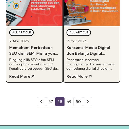
ALL ARTICLE
ALL ARTICLE
16 Mar 2023
13 Mar 2023
Memahami Perbedaan
Konsumsi Media Digital
SEO dan SEM, Mana yang
dan Belanja Digital
Lebih Efektif?
Meningkat di Bulan
Bingung pilih SEO atau SEM
Penasaran seberapa
untuk optimasi website mu?
meningkatnya konsumsi media
Ramadan
Kenali dulu perbedaan SEO dan
dan belanja digital di bulan
SEM secara lengkap di artikel
Ramadhan? Intip artikel ini
Read More
Read More
ini!
untuk info selengkapnya!
47
48
49
50