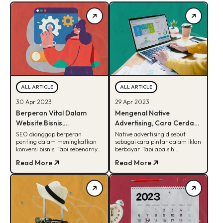
ALL ARTICLE
ALL ARTICLE
30 Apr 2023
29 Apr 2023
Berperan Vital Dalam
Mengenal Native
Website Bisnis,
Advertising, Cara Cerdas
Bagaimana Cara Kerja
Dalam Iklan Berbayar!
SEO dianggap berperan
Native advertising disebut
penting dalam meningkatkan
sebagai cara pintar dalam iklan
SEO?
konversi bisnis. Tapi sebenarnya
berbayar. Tapi apa sih
gimana sih cara kerja SEO itu?
alasannya? Simak artikel ini
Read More
Read More
Simak selengkapnya disini!
untuk info selengkapnya.