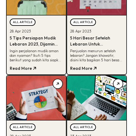
ALL ARTICLE
ALL ARTICLE
28 Apr 2023
28 Apr 2023
5 Tips Persiapan Mudik
5 Hari Besar Setelah
Lebaran 2023, Dijamin
Lebaran Untuk
Aman dan Nyaman!
Meningkatkan Penjualan
Ingin perjalanan mudik aman
Penjualan menurun setelah
dan nyaman? Ikuti 5 tips
lebaran? Jangan khawatir,
berikut yang sudah kita siapkan
disini kita bagikan 5 hari besar
di artikel ini. Kira-kira apa saja
yang bisa dimanfaatkan untuk
Read More
Read More
ya?
strategi promosi bisnismu.
ALL ARTICLE
ALL ARTICLE