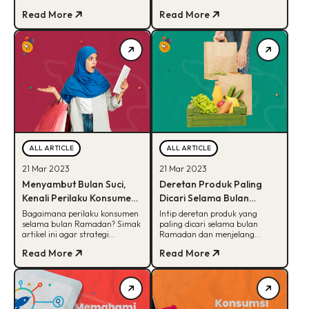
menguntungkan yang bisa
saja sih faktor
Read More
Read More
dijalankan menjelang lebaran
pertimbangannya? Simak
tiba.
selengkapnya disini!
ALL ARTICLE
ALL ARTICLE
21 Mar 2023
21 Mar 2023
Menyambut Bulan Suci,
Deretan Produk Paling
Kenali Perilaku Konsumen
Dicari Selama Bulan
Saat Ramadan
Ramadan, Bisa Tebak?
Bagaimana perilaku konsumen
Intip deretan produk yang
selama bulan Ramadan? Simak
paling dicari selama bulan
artikel ini agar strategi
Ramadan dan menjelang
bisnismu bisa direncanakan dan
lebaran. Apa saja ya kira-kira?
Read More
Read More
dieksekusi dengan baik!
Simak selengkapnya di sini.