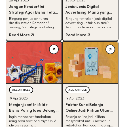
28 Apr 2023
23 Apr 2023
Jangan Kendor! Ini
Jenis-Jenis Digital
Strategi Agar Bisnis Tetap
Advertising, Mana yang
Stabil Pasca Lebaran
Paling Menguntungkan?
Bingung penjualan turun
Bingung tentukan jenis digital
drastis setelah Ramadan?
advertising untuk bisnismu?
Tenang, 5 strategi marketing ini
Ketahui dulu macam-macam
dijamin bisa membuat bisnismu
jenis atau format digital
Read More
Read More
tetap stabil pasca lebaran.
advertising di artikel ini!
ALL ARTICLE
ALL ARTICLE
19 Apr 2023
19 Apr 2023
Menjanjikan! Ini 6 Ide
Faktor Kunci Belanja
Bisnis Paling Ideal Jelang
Online Jadi Pilihan Utama
Lebaran
di Ramadan 2023
Ingin mendapat tambahan
Belanja online jadi pilihan
uang saku saat hari raya? Ini 6
masyarakat untuk memenuhi
ide bisnis paling
kebutuhan Ramadan. Tapi apa