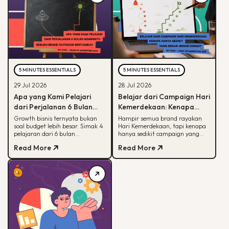
5 MINUTES ESSENTIALS
5 MINUTES ESSENTIALS
29 Jul 2026
28 Jul 2026
Apa yang Kami Pelajari
Belajar dari Campaign Hari
dari Perjalanan 6 Bulan
Kemerdekaan: Kenapa
Membantu Sebuah Brand
Hanya Sedikit yang Benar-
Growth bisnis ternyata bukan
Hampir semua brand rayakan
soal budget lebih besar. Simak 4
Hari Kemerdekaan, tapi kenapa
Outdoor Bertumbuh
Benar Diingat?
pelajaran dari 6 bulan
hanya sedikit campaign yang
mendampingi brand outdoor
diingat? Simak framework CARE
Read More
Read More
memahami peran tiap channel
untuk bikin campaign yang
marketing
bermakna.