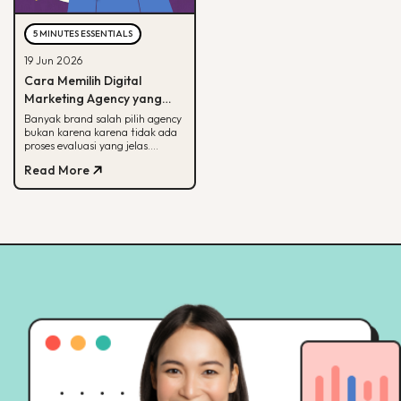
5 MINUTES ESSENTIALS
19 Jun 2026
Cara Memilih Digital
Marketing Agency yang
Tepat untuk Bisnis Kamu
Banyak brand salah pilih agency
bukan karena karena tidak ada
proses evaluasi yang jelas.
Panduan ini membantu kamu
Read More
menilai agency dari spesialisasi,
track record, hingga
transparansi pelaporan.