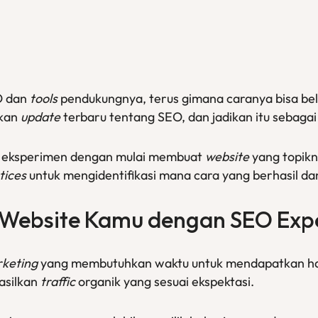
O dan
tools
pendukungnya, terus gimana caranya bisa bela
rkan
update
terbaru tentang SEO, dan jadikan itu sebaga
n eksperimen dengan mulai membuat
website
yang topikn
tices
untuk mengidentifikasi mana cara yang berhasil da
Website
Kamu dengan SEO
Exp
rketing
yang membutuhkan waktu untuk mendapatkan has
asilkan
traffic
organik yang sesuai ekspektasi.