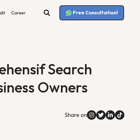
Free Consultation!
dit
Career
hensif Search
usiness Owners
Share on