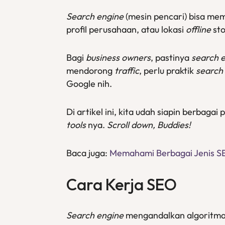
Search engine
(mesin pencari) bisa me
profil perusahaan, atau lokasi
offline
st
Bagi
business owners
, pastinya
search 
mendorong
traffic
, perlu praktik
search 
Google nih.
Di artikel ini, kita udah siapin berbag
tools
nya.
Scroll down, Buddies!
Baca juga:
Memahami Berbagai Jenis 
Cara Kerja SEO
Search engine
mengandalkan algoritm