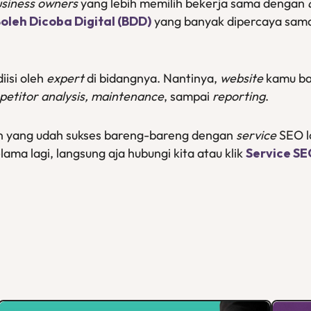
usiness owners
yang lebih memilih bekerja sama dengan
oleh Dicoba Digital (BDD)
yang banyak dipercaya sama 
iisi oleh
expert
di bidangnya. Nantinya,
website
kamu ba
petitor analysis, maintenance
, sampai
reporting
.
ien yang udah sukses bareng-bareng dengan
service
SEO l
ma lagi, langsung aja hubungi kita atau klik
Service S