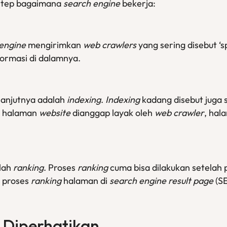
 step bagaimana
search engine
bekerja:
engine
mengirimkan
web crawlers
yang sering disebut ‘s
ormasi di dalamnya.
lanjutnya adalah
indexing
.
Indexing
kadang disebut juga 
tu halaman
website
dianggap layak oleh
web crawler
, hal
alah
ranking
. Proses
ranking
cuma bisa dilakukan setelah
 proses
ranking
halaman di
search engine result page
(S
u Diperhatikan