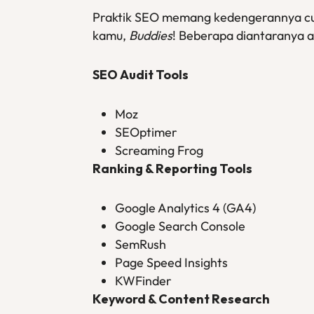
Praktik SEO memang kedengerannya cu
kamu,
Buddies
! Beberapa diantaranya ad
SEO
Audit Tools
Moz
SEOptimer
Screaming Frog
Ranking
&
Reporting Tools
Google Analytics 4 (GA4)
Google Search Console
SemRush
Page Speed Insights
KWFinder
Keyword
&
Content Research