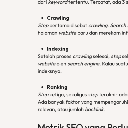
dari
keyword
tertentu. Tercatat, ada 3
Crawling
Step
pertama disebut
crawling
.
Search 
halaman
website
baru dan merekam inf
Indexing
Setelah proses
crawling
selesai,
step
se
website
oleh
search engine
. Kalau sua
indeksnya.
Ranking
Step
ketiga, sekaligus
step
terakhir ad
Ada banyak faktor yang mempengaruhi
relevan, atau jumlah
backlink
.
Metrik SEO yang Perl