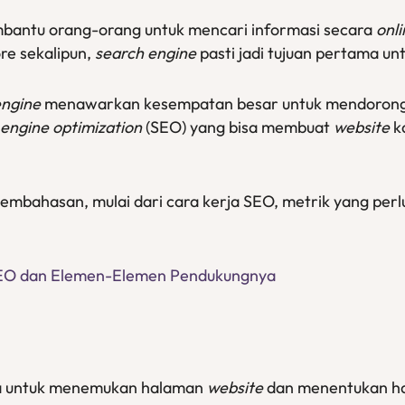
mbantu orang-orang untuk mencari informasi secara
onli
ore sekalipun,
search engine
pasti jadi tujuan pertama un
engine
menawarkan kesempatan besar untuk mendoron
engine optimization
(SEO) yang bisa membuat
website
k
ai pembahasan, mulai dari cara kerja SEO, metrik yang pe
SEO dan Elemen-Elemen Pendukungnya
a untuk menemukan halaman
website
dan menentukan ha