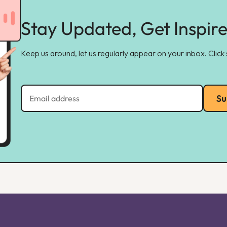
Stay Updated, Get Inspir
Keep us around, let us regularly appear on your inbox. Click
Su