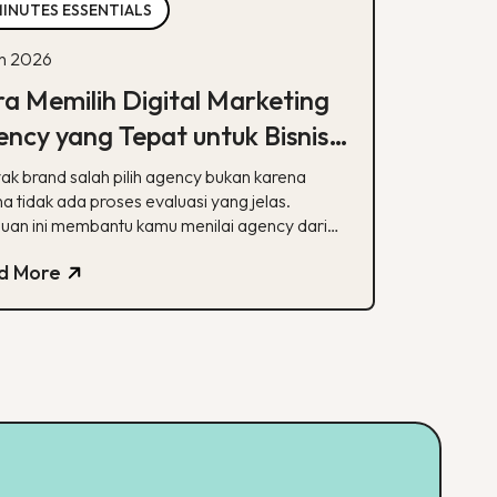
MINUTES ESSENTIALS
un 2026
a Memilih Digital Marketing
ncy yang Tepat untuk Bisnis
mu
ak brand salah pilih agency bukan karena
a tidak ada proses evaluasi yang jelas.
uan ini membantu kamu menilai agency dari
alisasi, track record, hingga transparansi
d More
poran.