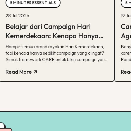
5 MINUTES ESSENTIALS
5 
28 Jul 2026
19 J
Belajar dari Campaign Hari
Car
Kemerdekaan: Kenapa Hanya
Age
Sedikit yang Benar-Benar
Ka
Hampir semua brand rayakan Hari Kemerdekaan,
Bany
Diingat?
tapi kenapa hanya sedikit campaign yang diingat?
karen
Simak framework CARE untuk bikin campaign yang
Pand
bermakna.
spesi
Read More
Rea
pela