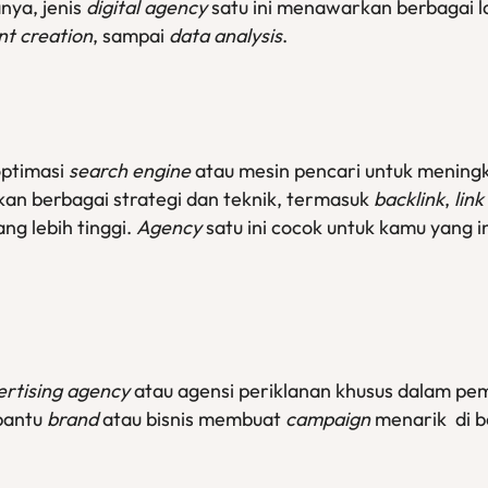
nya, jenis
digital agency
satu ini menawarkan berbagai l
nt creation
, sampai
data analysis
.
optimasi
search engine
atau mesin pencari untuk menin
n berbagai strategi dan teknik, termasuk
backlink
,
link
ang lebih tinggi.
Agency
satu ini cocok untuk kamu yang i
ertising agency
atau agensi periklanan khusus dalam pe
bantu
brand
atau bisnis membuat
campaign
menarik di 