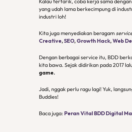
Kalau tertarik, coba kerja sama denga
yang udah lama berkecimpung di indus
industri loh!
Kita juga menyediakan beragam
servic
Creative
,
SEO
,
Growth Hack
,
Web De
Dengan berbagai service itu, BDD ber
kita bawa. Sejak didirikan pada 2017 lal
game.
Jadi, nggak perlu ragu lagi! Yuk, langsu
Buddies!
Baca juga:
Peran Vital BDD Digital M