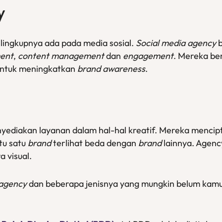
y
 lingkupnya ada pada media sosial.
Social media agency
ent
,
content management
dan
engagement
. Mereka b
 untuk meningkatkan
brand awareness
.
ediakan layanan dalam hal-hal kreatif. Mereka mencipta
tu satu
brand
terlihat beda dengan
brand
lainnya. Agency
a visual.
 agency
dan beberapa jenisnya yang mungkin belum kamu 