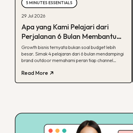
5 MINUTES ESSENTIALS
29 Jul 2026
Apa yang Kami Pelajari dari
Perjalanan 6 Bulan Membantu
Sebuah Brand Outdoor
Growth bisnis ternyata bukan soal budget lebih
Bertumbuh
besar. Simak 4 pelajaran dari 6 bulan mendampingi
brand outdoor memahami peran tiap channel
marketing
Read More