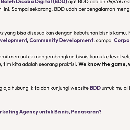
n
Boleh Dicoba Digital (BDD)
aja! BDD adalah
digital m
tri ini. Sampai sekarang, BDD udah berpengalaman meng
es
yang bisa disesuaikan dengan kebutuhan bisnis kamu. M
velopment
,
Community Development
, sampai
Corpor
komitmen untuk mengembangkan bisnis kamu ke level se
u, tim kita adalah seorang praktisi.
We know the game, we
ng aja hubungi kita dan kunjungi website
BDD
untuk mulai 
arketing Agency untuk Bisnis, Penasaran?