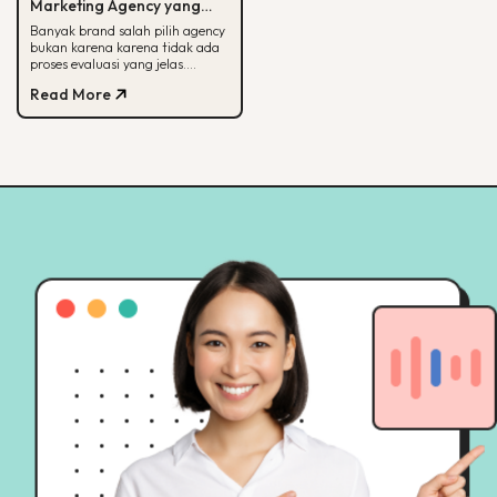
Marketing Agency yang
Tepat untuk Bisnis Kamu
Banyak brand salah pilih agency
bukan karena karena tidak ada
proses evaluasi yang jelas.
Panduan ini membantu kamu
Read More
menilai agency dari spesialisasi,
track record, hingga
transparansi pelaporan.