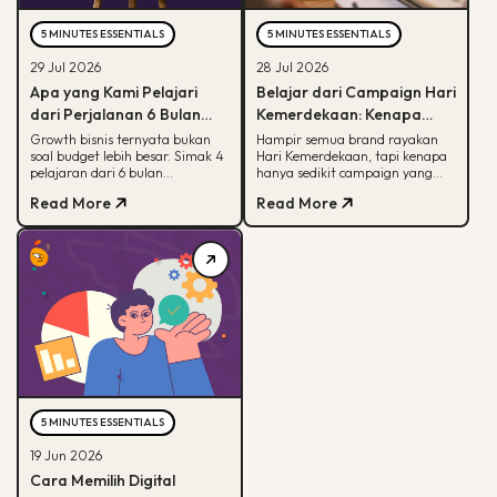
5 MINUTES ESSENTIALS
5 MINUTES ESSENTIALS
29 Jul 2026
28 Jul 2026
Apa yang Kami Pelajari
Belajar dari Campaign Hari
dari Perjalanan 6 Bulan
Kemerdekaan: Kenapa
Membantu Sebuah Brand
Hanya Sedikit yang Benar-
Growth bisnis ternyata bukan
Hampir semua brand rayakan
soal budget lebih besar. Simak 4
Hari Kemerdekaan, tapi kenapa
Outdoor Bertumbuh
Benar Diingat?
pelajaran dari 6 bulan
hanya sedikit campaign yang
mendampingi brand outdoor
diingat? Simak framework CARE
Read More
Read More
memahami peran tiap channel
untuk bikin campaign yang
marketing
bermakna.
5 MINUTES ESSENTIALS
19 Jun 2026
Cara Memilih Digital